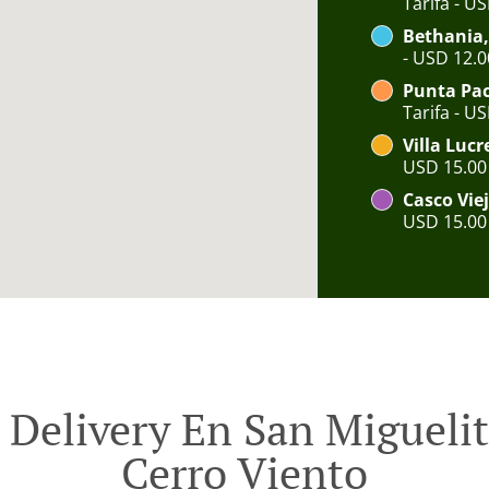
Tarifa - U
Bethania,
- USD 12.0
Punta Paci
Tarifa - U
Villa Lucr
USD 15.00
Casco Viej
USD 15.00
 Delivery En San Miguelit
Cerro Viento