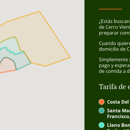
¿Estás buscan
de Cerro Vien
preparar comi
Cuando quiere
domicilio de C
Simplemente se
pago y espera
de comida a d
Tarifa de 
Costa Del
Santa Mar
Francisco
Llano Bon