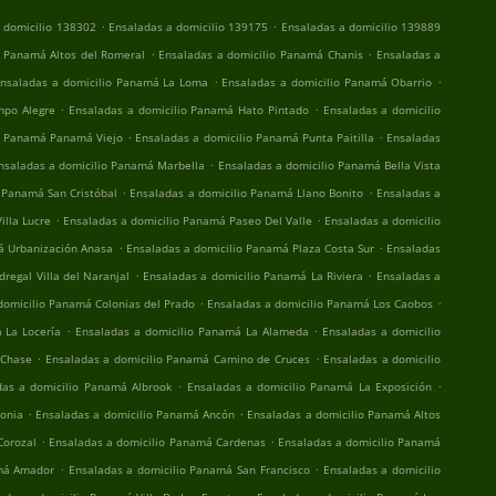
.
.
 domicilio 138302
Ensaladas a domicilio 139175
Ensaladas a domicilio 139889
.
.
o Panamá Altos del Romeral
Ensaladas a domicilio Panamá Chanis
Ensaladas a
.
.
nsaladas a domicilio Panamá La Loma
Ensaladas a domicilio Panamá Obarrio
.
.
mpo Alegre
Ensaladas a domicilio Panamá Hato Pintado
Ensaladas a domicilio
.
.
io Panamá Panamá Viejo
Ensaladas a domicilio Panamá Punta Paitilla
Ensaladas
.
nsaladas a domicilio Panamá Marbella
Ensaladas a domicilio Panamá Bella Vista
.
.
 Panamá San Cristóbal
Ensaladas a domicilio Panamá Llano Bonito
Ensaladas a
.
.
illa Lucre
Ensaladas a domicilio Panamá Paseo Del Valle
Ensaladas a domicilio
.
.
á Urbanización Anasa
Ensaladas a domicilio Panamá Plaza Costa Sur
Ensaladas
.
.
regal Villa del Naranjal
Ensaladas a domicilio Panamá La Riviera
Ensaladas a
.
.
domicilio Panamá Colonias del Prado
Ensaladas a domicilio Panamá Los Caobos
.
.
 La Locería
Ensaladas a domicilio Panamá La Alameda
Ensaladas a domicilio
.
.
 Chase
Ensaladas a domicilio Panamá Camino de Cruces
Ensaladas a domicilio
.
.
das a domicilio Panamá Albrook
Ensaladas a domicilio Panamá La Exposición
.
.
donia
Ensaladas a domicilio Panamá Ancón
Ensaladas a domicilio Panamá Altos
.
.
Corozal
Ensaladas a domicilio Panamá Cardenas
Ensaladas a domicilio Panamá
.
.
amá Amador
Ensaladas a domicilio Panamá San Francisco
Ensaladas a domicilio
.