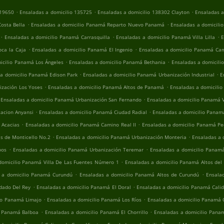
.
.
.
119650
Ensaladas a domicilio 135725
Ensaladas a domicilio 138302 Clayton
Ensaladas a
.
.
osta Bella
Ensaladas a domicilio Panamá Reparto Nuevo Panamá
Ensaladas a domicili
.
.
.
Ensaladas a domicilio Panamá Carrasquilla
Ensaladas a domicilio Panamá Villa Lilla
E
.
.
ca la Caja
Ensaladas a domicilio Panamá El Ingenio
Ensaladas a domicilio Panamá Ca
.
.
icilio Panamá Los Ángeles
Ensaladas a domicilio Panamá Bethania
Ensaladas a domicil
.
.
 a domicilio Panamá Edison Park
Ensaladas a domicilio Panamá Urbanización Industrial
E
.
.
ización Los Yoses
Ensaladas a domicilio Panamá Altos de Panamá
Ensaladas a domicilio
.
Ensaladas a domicilio Panamá Urbanización San Fernando
Ensaladas a domicilio Panamá V
.
.
acion Anyansi
Ensaladas a domicilio Panamá Ciudad Radial
Ensaladas a domicilio Panam
.
.
 Acacias
Ensaladas a domicilio Panamá Camino Real II
Ensaladas a domicilio Panamá Ped
.
.
s de Monticello No.2
Ensaladas a domicilio Panamá Urbanización Monteria
Ensaladas a 
.
.
bos
Ensaladas a domicilio Panamá Urbanización Teremar
Ensaladas a domicilio Panamá
.
domicilio Panamá Villa De Las Fuentes Número 1
Ensaladas a domicilio Panamá Altos del
.
.
 a domicilio Panamá Curundú
Ensaladas a domicilio Panamá Altos de Curundú
Ensala
.
.
dado Del Rey
Ensaladas a domicilio Panamá El Doral
Ensaladas a domicilio Panamá Cali
.
.
io Panamá Limajo
Ensaladas a domicilio Panamá Los Ríos
Ensaladas a domicilio Panamá 
.
.
o Panamá Balboa
Ensaladas a domicilio Panamá El Chorrillo
Ensaladas a domicilio Pan
.
.