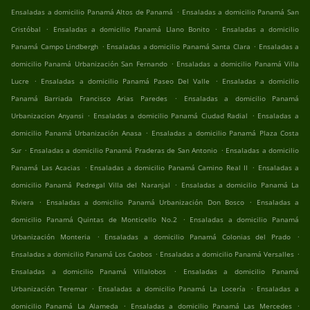
.
Ensaladas a domicilio Panamá Altos de Panamá
Ensaladas a domicilio Panamá San
.
.
Cristóbal
Ensaladas a domicilio Panamá Llano Bonito
Ensaladas a domicilio
.
.
Panamá Campo Lindbergh
Ensaladas a domicilio Panamá Santa Clara
Ensaladas a
.
domicilio Panamá Urbanización San Fernando
Ensaladas a domicilio Panamá Villa
.
.
Lucre
Ensaladas a domicilio Panamá Paseo Del Valle
Ensaladas a domicilio
.
Panamá Barriada Francisco Arias Paredes
Ensaladas a domicilio Panamá
.
.
Urbanizacion Anyansi
Ensaladas a domicilio Panamá Ciudad Radial
Ensaladas a
.
domicilio Panamá Urbanización Anasa
Ensaladas a domicilio Panamá Plaza Costa
.
.
Sur
Ensaladas a domicilio Panamá Praderas de San Antonio
Ensaladas a domicilio
.
.
Panamá Las Acacias
Ensaladas a domicilio Panamá Camino Real II
Ensaladas a
.
domicilio Panamá Pedregal Villa del Naranjal
Ensaladas a domicilio Panamá La
.
.
Riviera
Ensaladas a domicilio Panamá Urbanización Don Bosco
Ensaladas a
.
domicilio Panamá Quintas de Monticello No.2
Ensaladas a domicilio Panamá
.
.
Urbanización Monteria
Ensaladas a domicilio Panamá Colonias del Prado
.
.
Ensaladas a domicilio Panamá Los Caobos
Ensaladas a domicilio Panamá Versalles
.
Ensaladas a domicilio Panamá Villalobos
Ensaladas a domicilio Panamá
.
.
Urbanización Teremar
Ensaladas a domicilio Panamá La Locería
Ensaladas a
.
.
domicilio Panamá La Alameda
Ensaladas a domicilio Panamá Las Mercedes