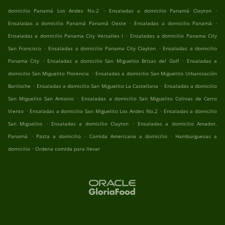
.
.
domicilio Panamá Los Andes No.2
Ensaladas a domicilio Panamá Clayton
.
.
Ensaladas a domicilio Panamá Panamá Oeste
Ensaladas a domicilio Panamá
.
Ensaladas a domicilio Panama City Versalles I
Ensaladas a domicilio Panama City
.
.
San Francisco
Ensaladas a domicilio Panama City Clayton
Ensaladas a domicilio
.
.
Panama City
Ensaladas a domicilio San Miguelito Brisas del Golf
Ensaladas a
.
domicilio San Miguelito Florencia
Ensaladas a domicilio San Miguelito Urbanización
.
.
Bariloche
Ensaladas a domicilio San Miguelito La Castellana
Ensaladas a domicilio
.
San Miguelito San Antonio
Ensaladas a domicilio San Miguelito Colinas de Cerro
.
.
Viento
Ensaladas a domicilio San Miguelito Los Andes No.2
Ensaladas a domicilio
.
.
San Miguelito
Ensaladas a domicilio Clayton
Ensaladas a domicilio Amador,
.
.
.
Panamá
Pasta a domicilio
Comida Americana a domicilio
Hamburguesas a
.
domicilio
Ordena comida para llevar