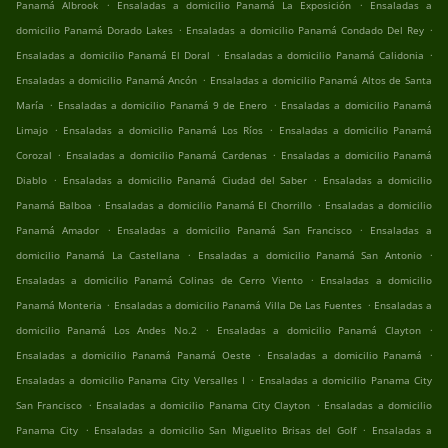
.
.
Panamá Albrook
Ensaladas a domicilio Panamá La Exposición
Ensaladas a
.
.
domicilio Panamá Dorado Lakes
Ensaladas a domicilio Panamá Condado Del Rey
.
.
Ensaladas a domicilio Panamá El Doral
Ensaladas a domicilio Panamá Calidonia
.
Ensaladas a domicilio Panamá Ancón
Ensaladas a domicilio Panamá Altos de Santa
.
.
María
Ensaladas a domicilio Panamá 9 de Enero
Ensaladas a domicilio Panamá
.
.
Limajo
Ensaladas a domicilio Panamá Los Ríos
Ensaladas a domicilio Panamá
.
.
Corozal
Ensaladas a domicilio Panamá Cardenas
Ensaladas a domicilio Panamá
.
.
Diablo
Ensaladas a domicilio Panamá Ciudad del Saber
Ensaladas a domicilio
.
.
Panamá Balboa
Ensaladas a domicilio Panamá El Chorrillo
Ensaladas a domicilio
.
.
Panamá Amador
Ensaladas a domicilio Panamá San Francisco
Ensaladas a
.
.
domicilio Panamá La Castellana
Ensaladas a domicilio Panamá San Antonio
.
Ensaladas a domicilio Panamá Colinas de Cerro Viento
Ensaladas a domicilio
.
.
Panamá Monteria
Ensaladas a domicilio Panamá Villa De Las Fuentes
Ensaladas a
.
.
domicilio Panamá Los Andes No.2
Ensaladas a domicilio Panamá Clayton
.
.
Ensaladas a domicilio Panamá Panamá Oeste
Ensaladas a domicilio Panamá
.
Ensaladas a domicilio Panama City Versalles I
Ensaladas a domicilio Panama City
.
.
San Francisco
Ensaladas a domicilio Panama City Clayton
Ensaladas a domicilio
.
.
Panama City
Ensaladas a domicilio San Miguelito Brisas del Golf
Ensaladas a