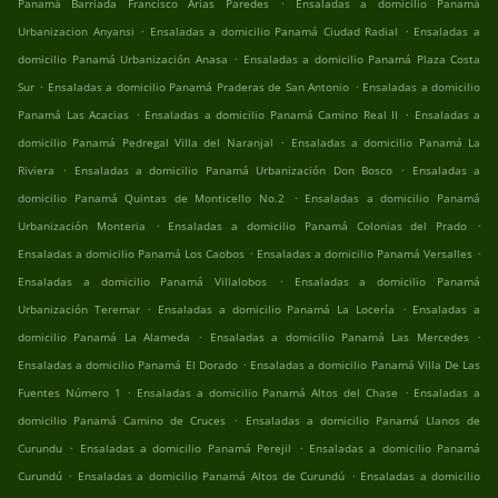
.
Panamá Barriada Francisco Arias Paredes
Ensaladas a domicilio Panamá
.
.
Urbanizacion Anyansi
Ensaladas a domicilio Panamá Ciudad Radial
Ensaladas a
.
domicilio Panamá Urbanización Anasa
Ensaladas a domicilio Panamá Plaza Costa
.
.
Sur
Ensaladas a domicilio Panamá Praderas de San Antonio
Ensaladas a domicilio
.
.
Panamá Las Acacias
Ensaladas a domicilio Panamá Camino Real II
Ensaladas a
.
domicilio Panamá Pedregal Villa del Naranjal
Ensaladas a domicilio Panamá La
.
.
Riviera
Ensaladas a domicilio Panamá Urbanización Don Bosco
Ensaladas a
.
domicilio Panamá Quintas de Monticello No.2
Ensaladas a domicilio Panamá
.
.
Urbanización Monteria
Ensaladas a domicilio Panamá Colonias del Prado
.
.
Ensaladas a domicilio Panamá Los Caobos
Ensaladas a domicilio Panamá Versalles
.
Ensaladas a domicilio Panamá Villalobos
Ensaladas a domicilio Panamá
.
.
Urbanización Teremar
Ensaladas a domicilio Panamá La Locería
Ensaladas a
.
.
domicilio Panamá La Alameda
Ensaladas a domicilio Panamá Las Mercedes
.
Ensaladas a domicilio Panamá El Dorado
Ensaladas a domicilio Panamá Villa De Las
.
.
Fuentes Número 1
Ensaladas a domicilio Panamá Altos del Chase
Ensaladas a
.
domicilio Panamá Camino de Cruces
Ensaladas a domicilio Panamá Llanos de
.
.
Curundu
Ensaladas a domicilio Panamá Perejil
Ensaladas a domicilio Panamá
.
.
Curundú
Ensaladas a domicilio Panamá Altos de Curundú
Ensaladas a domicilio