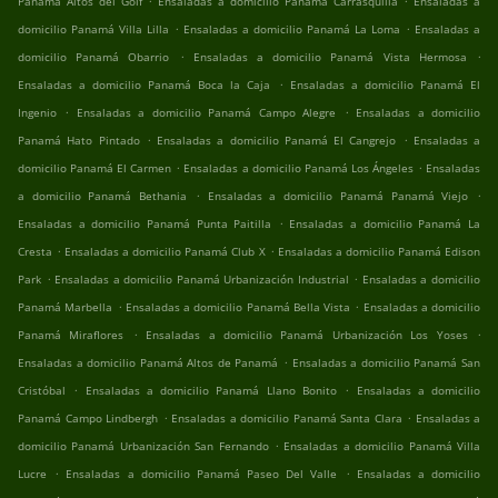
Panamá Altos del Golf
Ensaladas a domicilio Panamá Carrasquilla
Ensaladas a
.
.
domicilio Panamá Villa Lilla
Ensaladas a domicilio Panamá La Loma
Ensaladas a
.
.
domicilio Panamá Obarrio
Ensaladas a domicilio Panamá Vista Hermosa
.
Ensaladas a domicilio Panamá Boca la Caja
Ensaladas a domicilio Panamá El
.
.
Ingenio
Ensaladas a domicilio Panamá Campo Alegre
Ensaladas a domicilio
.
.
Panamá Hato Pintado
Ensaladas a domicilio Panamá El Cangrejo
Ensaladas a
.
.
domicilio Panamá El Carmen
Ensaladas a domicilio Panamá Los Ángeles
Ensaladas
.
.
a domicilio Panamá Bethania
Ensaladas a domicilio Panamá Panamá Viejo
.
Ensaladas a domicilio Panamá Punta Paitilla
Ensaladas a domicilio Panamá La
.
.
Cresta
Ensaladas a domicilio Panamá Club X
Ensaladas a domicilio Panamá Edison
.
.
Park
Ensaladas a domicilio Panamá Urbanización Industrial
Ensaladas a domicilio
.
.
Panamá Marbella
Ensaladas a domicilio Panamá Bella Vista
Ensaladas a domicilio
.
.
Panamá Miraflores
Ensaladas a domicilio Panamá Urbanización Los Yoses
.
Ensaladas a domicilio Panamá Altos de Panamá
Ensaladas a domicilio Panamá San
.
.
Cristóbal
Ensaladas a domicilio Panamá Llano Bonito
Ensaladas a domicilio
.
.
Panamá Campo Lindbergh
Ensaladas a domicilio Panamá Santa Clara
Ensaladas a
.
domicilio Panamá Urbanización San Fernando
Ensaladas a domicilio Panamá Villa
.
.
Lucre
Ensaladas a domicilio Panamá Paseo Del Valle
Ensaladas a domicilio