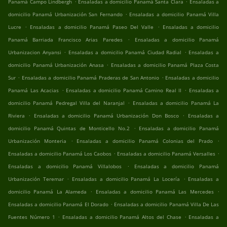
.
.
Panamá Campo Lindbergh
Ensaladas a domicilio Panamá Santa Clara
Ensaladas a
.
domicilio Panamá Urbanización San Fernando
Ensaladas a domicilio Panamá Villa
.
.
Lucre
Ensaladas a domicilio Panamá Paseo Del Valle
Ensaladas a domicilio
.
Panamá Barriada Francisco Arias Paredes
Ensaladas a domicilio Panamá
.
.
Urbanizacion Anyansi
Ensaladas a domicilio Panamá Ciudad Radial
Ensaladas a
.
domicilio Panamá Urbanización Anasa
Ensaladas a domicilio Panamá Plaza Costa
.
.
Sur
Ensaladas a domicilio Panamá Praderas de San Antonio
Ensaladas a domicilio
.
.
Panamá Las Acacias
Ensaladas a domicilio Panamá Camino Real II
Ensaladas a
.
domicilio Panamá Pedregal Villa del Naranjal
Ensaladas a domicilio Panamá La
.
.
Riviera
Ensaladas a domicilio Panamá Urbanización Don Bosco
Ensaladas a
.
domicilio Panamá Quintas de Monticello No.2
Ensaladas a domicilio Panamá
.
.
Urbanización Monteria
Ensaladas a domicilio Panamá Colonias del Prado
.
.
Ensaladas a domicilio Panamá Los Caobos
Ensaladas a domicilio Panamá Versalles
.
Ensaladas a domicilio Panamá Villalobos
Ensaladas a domicilio Panamá
.
.
Urbanización Teremar
Ensaladas a domicilio Panamá La Locería
Ensaladas a
.
.
domicilio Panamá La Alameda
Ensaladas a domicilio Panamá Las Mercedes
.
Ensaladas a domicilio Panamá El Dorado
Ensaladas a domicilio Panamá Villa De Las
.
.
Fuentes Número 1
Ensaladas a domicilio Panamá Altos del Chase
Ensaladas a