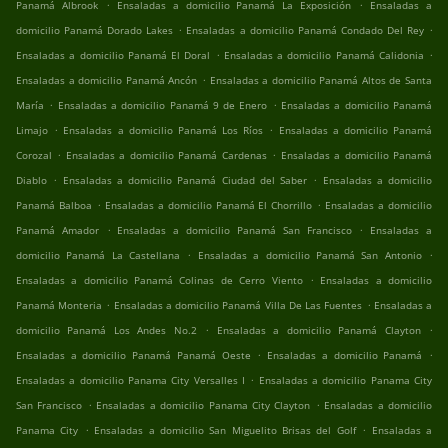
.
.
Panamá Albrook
Ensaladas a domicilio Panamá La Exposición
Ensaladas a
.
.
domicilio Panamá Dorado Lakes
Ensaladas a domicilio Panamá Condado Del Rey
.
.
Ensaladas a domicilio Panamá El Doral
Ensaladas a domicilio Panamá Calidonia
.
Ensaladas a domicilio Panamá Ancón
Ensaladas a domicilio Panamá Altos de Santa
.
.
María
Ensaladas a domicilio Panamá 9 de Enero
Ensaladas a domicilio Panamá
.
.
Limajo
Ensaladas a domicilio Panamá Los Ríos
Ensaladas a domicilio Panamá
.
.
Corozal
Ensaladas a domicilio Panamá Cardenas
Ensaladas a domicilio Panamá
.
.
Diablo
Ensaladas a domicilio Panamá Ciudad del Saber
Ensaladas a domicilio
.
.
Panamá Balboa
Ensaladas a domicilio Panamá El Chorrillo
Ensaladas a domicilio
.
.
Panamá Amador
Ensaladas a domicilio Panamá San Francisco
Ensaladas a
.
.
domicilio Panamá La Castellana
Ensaladas a domicilio Panamá San Antonio
.
Ensaladas a domicilio Panamá Colinas de Cerro Viento
Ensaladas a domicilio
.
.
Panamá Monteria
Ensaladas a domicilio Panamá Villa De Las Fuentes
Ensaladas a
.
.
domicilio Panamá Los Andes No.2
Ensaladas a domicilio Panamá Clayton
.
.
Ensaladas a domicilio Panamá Panamá Oeste
Ensaladas a domicilio Panamá
.
Ensaladas a domicilio Panama City Versalles I
Ensaladas a domicilio Panama City
.
.
San Francisco
Ensaladas a domicilio Panama City Clayton
Ensaladas a domicilio
.
.
Panama City
Ensaladas a domicilio San Miguelito Brisas del Golf
Ensaladas a