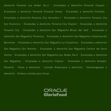
.
.
domicilio Panamá Los Andes No.2
Ensaladas a domicilio Panamá Clayton
.
.
Ensaladas a domicilio Panamá Panamá Oeste
Ensaladas a domicilio Panamá
.
Ensaladas a domicilio Panama City Versalles I
Ensaladas a domicilio Panama City
.
.
San Francisco
Ensaladas a domicilio Panama City Clayton
Ensaladas a domicilio
.
.
Panama City
Ensaladas a domicilio San Miguelito Brisas del Golf
Ensaladas a
.
domicilio San Miguelito Florencia
Ensaladas a domicilio San Miguelito Urbanización
.
.
Bariloche
Ensaladas a domicilio San Miguelito La Castellana
Ensaladas a domicilio
.
San Miguelito San Antonio
Ensaladas a domicilio San Miguelito Colinas de Cerro
.
.
Viento
Ensaladas a domicilio San Miguelito Los Andes No.2
Ensaladas a domicilio
.
.
San Miguelito
Ensaladas a domicilio Clayton
Ensaladas a domicilio Amador,
.
.
.
Panamá
Pasta a domicilio
Comida Americana a domicilio
Hamburguesas a
.
domicilio
Ordena comida para llevar