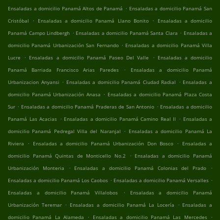
.
Ensaladas a domicilio Panamá Altos de Panamá
Ensaladas a domicilio Panamá San
.
.
Cristóbal
Ensaladas a domicilio Panamá Llano Bonito
Ensaladas a domicilio
.
.
Panamá Campo Lindbergh
Ensaladas a domicilio Panamá Santa Clara
Ensaladas a
.
domicilio Panamá Urbanización San Fernando
Ensaladas a domicilio Panamá Villa
.
.
Lucre
Ensaladas a domicilio Panamá Paseo Del Valle
Ensaladas a domicilio
.
Panamá Barriada Francisco Arias Paredes
Ensaladas a domicilio Panamá
.
.
Urbanizacion Anyansi
Ensaladas a domicilio Panamá Ciudad Radial
Ensaladas a
.
domicilio Panamá Urbanización Anasa
Ensaladas a domicilio Panamá Plaza Costa
.
.
Sur
Ensaladas a domicilio Panamá Praderas de San Antonio
Ensaladas a domicilio
.
.
Panamá Las Acacias
Ensaladas a domicilio Panamá Camino Real II
Ensaladas a
.
domicilio Panamá Pedregal Villa del Naranjal
Ensaladas a domicilio Panamá La
.
.
Riviera
Ensaladas a domicilio Panamá Urbanización Don Bosco
Ensaladas a
.
domicilio Panamá Quintas de Monticello No.2
Ensaladas a domicilio Panamá
.
.
Urbanización Monteria
Ensaladas a domicilio Panamá Colonias del Prado
.
.
Ensaladas a domicilio Panamá Los Caobos
Ensaladas a domicilio Panamá Versalles
.
Ensaladas a domicilio Panamá Villalobos
Ensaladas a domicilio Panamá
.
.
Urbanización Teremar
Ensaladas a domicilio Panamá La Locería
Ensaladas a
.
.
domicilio Panamá La Alameda
Ensaladas a domicilio Panamá Las Mercedes