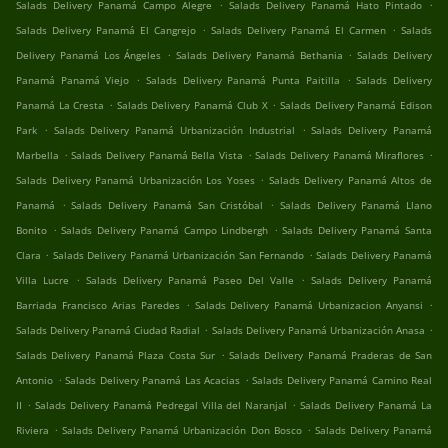
.
.
Salads Delivery Panamá Campo Alegre
Salads Delivery Panamá Hato Pintado
.
.
Salads Delivery Panamá El Cangrejo
Salads Delivery Panamá El Carmen
Salads
.
.
Delivery Panamá Los Ángeles
Salads Delivery Panamá Bethania
Salads Delivery
.
.
Panamá Panamá Viejo
Salads Delivery Panamá Punta Paitilla
Salads Delivery
.
.
Panamá La Cresta
Salads Delivery Panamá Club X
Salads Delivery Panamá Edison
.
.
Park
Salads Delivery Panamá Urbanización Industrial
Salads Delivery Panamá
.
.
.
Marbella
Salads Delivery Panamá Bella Vista
Salads Delivery Panamá Miraflores
.
Salads Delivery Panamá Urbanización Los Yoses
Salads Delivery Panamá Altos de
.
.
Panamá
Salads Delivery Panamá San Cristóbal
Salads Delivery Panamá Llano
.
.
Bonito
Salads Delivery Panamá Campo Lindbergh
Salads Delivery Panamá Santa
.
.
Clara
Salads Delivery Panamá Urbanización San Fernando
Salads Delivery Panamá
.
.
Villa Lucre
Salads Delivery Panamá Paseo Del Valle
Salads Delivery Panamá
.
.
Barriada Francisco Arias Paredes
Salads Delivery Panamá Urbanizacion Anyansi
.
.
Salads Delivery Panamá Ciudad Radial
Salads Delivery Panamá Urbanización Anasa
.
Salads Delivery Panamá Plaza Costa Sur
Salads Delivery Panamá Praderas de San
.
.
Antonio
Salads Delivery Panamá Las Acacias
Salads Delivery Panamá Camino Real
.
.
II
Salads Delivery Panamá Pedregal Villa del Naranjal
Salads Delivery Panamá La
.
.
Riviera
Salads Delivery Panamá Urbanización Don Bosco
Salads Delivery Panamá