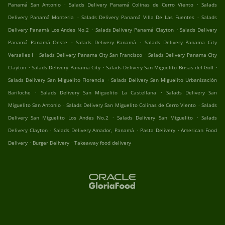
.
.
Panamá San Antonio
Salads Delivery Panamá Colinas de Cerro Viento
Salads
.
.
Delivery Panamá Monteria
Salads Delivery Panamá Villa De Las Fuentes
Salads
.
.
Delivery Panamá Los Andes No.2
Salads Delivery Panamá Clayton
Salads Delivery
.
.
Panamá Panamá Oeste
Salads Delivery Panamá
Salads Delivery Panama City
.
.
Versalles I
Salads Delivery Panama City San Francisco
Salads Delivery Panama City
.
.
.
Clayton
Salads Delivery Panama City
Salads Delivery San Miguelito Brisas del Golf
.
Salads Delivery San Miguelito Florencia
Salads Delivery San Miguelito Urbanización
.
.
Bariloche
Salads Delivery San Miguelito La Castellana
Salads Delivery San
.
.
Miguelito San Antonio
Salads Delivery San Miguelito Colinas de Cerro Viento
Salads
.
.
Delivery San Miguelito Los Andes No.2
Salads Delivery San Miguelito
Salads
.
.
.
Delivery Clayton
Salads Delivery Amador, Panamá
Pasta Delivery
American Food
.
.
Delivery
Burger Delivery
Takeaway food delivery