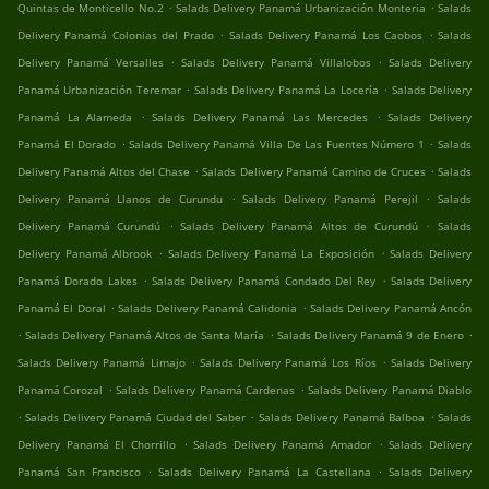
.
.
Quintas de Monticello No.2
Salads Delivery Panamá Urbanización Monteria
Salads
.
.
Delivery Panamá Colonias del Prado
Salads Delivery Panamá Los Caobos
Salads
.
.
Delivery Panamá Versalles
Salads Delivery Panamá Villalobos
Salads Delivery
.
.
Panamá Urbanización Teremar
Salads Delivery Panamá La Locería
Salads Delivery
.
.
Panamá La Alameda
Salads Delivery Panamá Las Mercedes
Salads Delivery
.
.
Panamá El Dorado
Salads Delivery Panamá Villa De Las Fuentes Número 1
Salads
.
.
Delivery Panamá Altos del Chase
Salads Delivery Panamá Camino de Cruces
Salads
.
.
Delivery Panamá Llanos de Curundu
Salads Delivery Panamá Perejil
Salads
.
.
Delivery Panamá Curundú
Salads Delivery Panamá Altos de Curundú
Salads
.
.
Delivery Panamá Albrook
Salads Delivery Panamá La Exposición
Salads Delivery
.
.
Panamá Dorado Lakes
Salads Delivery Panamá Condado Del Rey
Salads Delivery
.
.
Panamá El Doral
Salads Delivery Panamá Calidonia
Salads Delivery Panamá Ancón
.
.
.
Salads Delivery Panamá Altos de Santa María
Salads Delivery Panamá 9 de Enero
.
.
Salads Delivery Panamá Limajo
Salads Delivery Panamá Los Ríos
Salads Delivery
.
.
Panamá Corozal
Salads Delivery Panamá Cardenas
Salads Delivery Panamá Diablo
.
.
.
Salads Delivery Panamá Ciudad del Saber
Salads Delivery Panamá Balboa
Salads
.
.
Delivery Panamá El Chorrillo
Salads Delivery Panamá Amador
Salads Delivery
.
.
Panamá San Francisco
Salads Delivery Panamá La Castellana
Salads Delivery