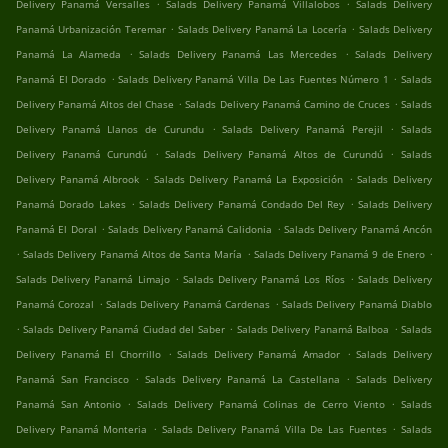
.
.
Delivery Panamá Versalles
Salads Delivery Panamá Villalobos
Salads Delivery
.
.
Panamá Urbanización Teremar
Salads Delivery Panamá La Locería
Salads Delivery
.
.
Panamá La Alameda
Salads Delivery Panamá Las Mercedes
Salads Delivery
.
.
Panamá El Dorado
Salads Delivery Panamá Villa De Las Fuentes Número 1
Salads
.
.
Delivery Panamá Altos del Chase
Salads Delivery Panamá Camino de Cruces
Salads
.
.
Delivery Panamá Llanos de Curundu
Salads Delivery Panamá Perejil
Salads
.
.
Delivery Panamá Curundú
Salads Delivery Panamá Altos de Curundú
Salads
.
.
Delivery Panamá Albrook
Salads Delivery Panamá La Exposición
Salads Delivery
.
.
Panamá Dorado Lakes
Salads Delivery Panamá Condado Del Rey
Salads Delivery
.
.
Panamá El Doral
Salads Delivery Panamá Calidonia
Salads Delivery Panamá Ancón
.
.
.
Salads Delivery Panamá Altos de Santa María
Salads Delivery Panamá 9 de Enero
.
.
Salads Delivery Panamá Limajo
Salads Delivery Panamá Los Ríos
Salads Delivery
.
.
Panamá Corozal
Salads Delivery Panamá Cardenas
Salads Delivery Panamá Diablo
.
.
.
Salads Delivery Panamá Ciudad del Saber
Salads Delivery Panamá Balboa
Salads
.
.
Delivery Panamá El Chorrillo
Salads Delivery Panamá Amador
Salads Delivery
.
.
Panamá San Francisco
Salads Delivery Panamá La Castellana
Salads Delivery
.
.
Panamá San Antonio
Salads Delivery Panamá Colinas de Cerro Viento
Salads
.
.
Delivery Panamá Monteria
Salads Delivery Panamá Villa De Las Fuentes
Salads