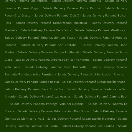
Delivery Panamá Los Ángeles
Salads Delivery Panamá Bethania
Salads Delivery
.
.
Panamá Panamá Viejo
Salads Delivery Panamá Punta Paitilla
Salads Delivery
.
.
Panamá La Cresta
Salads Delivery Panamá Club X
Salads Delivery Panamá Edison
.
.
Park
Salads Delivery Panamá Urbanización Industrial
Salads Delivery Panamá
.
.
.
Marbella
Salads Delivery Panamá Bella Vista
Salads Delivery Panamá Miraflores
.
Salads Delivery Panamá Urbanización Los Yoses
Salads Delivery Panamá Altos de
.
.
Panamá
Salads Delivery Panamá San Cristóbal
Salads Delivery Panamá Llano
.
.
Bonito
Salads Delivery Panamá Campo Lindbergh
Salads Delivery Panamá Santa
.
.
Clara
Salads Delivery Panamá Urbanización San Fernando
Salads Delivery Panamá
.
.
Villa Lucre
Salads Delivery Panamá Paseo Del Valle
Salads Delivery Panamá
.
.
Barriada Francisco Arias Paredes
Salads Delivery Panamá Urbanizacion Anyansi
.
.
Salads Delivery Panamá Ciudad Radial
Salads Delivery Panamá Urbanización Anasa
.
Salads Delivery Panamá Plaza Costa Sur
Salads Delivery Panamá Praderas de San
.
.
Antonio
Salads Delivery Panamá Las Acacias
Salads Delivery Panamá Camino Real
.
.
II
Salads Delivery Panamá Pedregal Villa del Naranjal
Salads Delivery Panamá La
.
.
Riviera
Salads Delivery Panamá Urbanización Don Bosco
Salads Delivery Panamá
.
.
Quintas de Monticello No.2
Salads Delivery Panamá Urbanización Monteria
Salads
.
.
Delivery Panamá Colonias del Prado
Salads Delivery Panamá Los Caobos
Salads