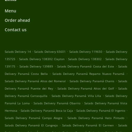
Menu
Order ahead
Contact us
.
.
.
Salads Delivery 14
Salads Delivery 65601
Salads Delivery 119650
Salads Delivery
.
.
.
135725
Salads Delivery 138302 Clayton
Salads Delivery 138302
Salads Delivery
.
.
.
139175
Salads Delivery 139889
Salads Delivery Panamá Costa del Este
Salads
.
.
Delivery Panamá Costa Bella
Salads Delivery Panamá Reparto Nuevo Panamá
.
.
Salads Delivery Panamá Altos del Romeral
Salads Delivery Panamá Chanis
Salads
.
.
Delivery Panamá Puente del Rey
Salads Delivery Panamá Altos del Golf
Salads
.
.
Delivery Panamá Carrasquilla
Salads Delivery Panamá Villa Lilla
Salads Delivery
.
.
Panamá La Loma
Salads Delivery Panamá Obarrio
Salads Delivery Panamá Vista
.
.
.
Hermosa
Salads Delivery Panamá Boca la Caja
Salads Delivery Panamá El Ingenio
.
.
Salads Delivery Panamá Campo Alegre
Salads Delivery Panamá Hato Pintado
.
.
Salads Delivery Panamá El Cangrejo
Salads Delivery Panamá El Carmen
Salads
.
.