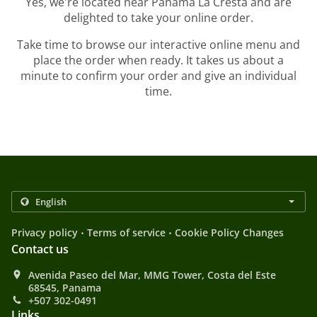
Yes, we're located near Panamá La Cresta and are
delighted to take your online order.
Take time to browse our interactive online menu and
place the order when ready. It takes us about a
minute to confirm your order and give an individual
time.
.
.
Privacy policy
Terms of service
Cookie Policy Changes
Contact us
Avenida Paseo del Mar, MMG Tower, Costa del Este
68545, Panama
+507 302-0491
Links