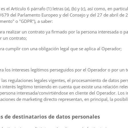
 el Artículo 6 párrafo (1) letras (a), (b) y (c), así como, en partic
16/679 del Parlamento Europeo y del Consejo y del 27 de abril de
lamento" o "GDPR"), a saber:
ara realizar un contrato ya firmado por la persona interesada o p
r un contrato;
ara cumplir con una obligación legal que se aplica al Operador;
ra los intereses legítimos perseguidos por el Operador o por un te
las regulaciones legales vigentes, el procesamiento de datos per
n interés legítimo teniendo en cuenta que existe una relación rel
 persona interesada/convirtiéndose en cliente del Operador. Los 
ciones de marketing directo representan, en principal, la posibil
as de destinatarios de datos personales