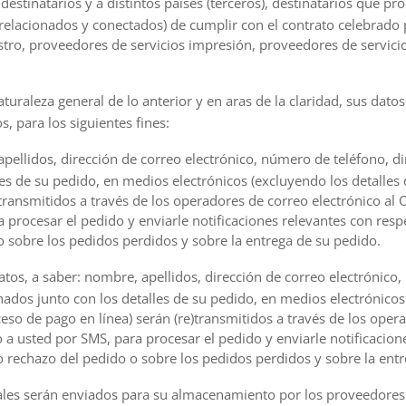
destinatarios y a distintos países (terceros), destinatarios que p
relacionados y conectados) de cumplir con el contrato celebrado 
tro, proveedores de servicios impresión, proveedores de servici
turaleza general de lo anterior y en aras de la claridad, sus datos
s, para los siguientes fines:
pellidos, dirección de correo electrónico, número de teléfono, di
s de su pedido, en medios electrónicos (excluyendo los detalles de
transmitidos a través de los operadores de correo electrónico al 
a procesar el pedido y enviarle notificaciones relevantes con resp
 sobre los pedidos perdidos y sobre la entrega de su pedido.
atos, a saber: nombre, apellidos, dirección de correo electrónico
nados junto con los detalles de su pedido, en medios electrónicos 
oceso de pago en línea) serán (re)transmitidos a través de los op
 a usted por SMS, para procesar el pedido y enviarle notificacion
 rechazo del pedido o sobre los pedidos perdidos y sobre la entr
les serán enviados para su almacenamiento por los proveedores