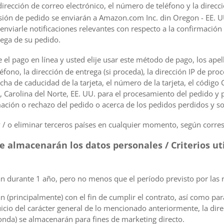
dirección de correo electrónico, el número de teléfono y la direcci
esión de pedido se enviarán a Amazon.com Inc. din Oregon - EE. 
enviarle notificaciones relevantes con respecto a la confirmación
rega de su pedido.
 el pago en línea y usted elije usar este método de pago, los apel
éfono, la dirección de entrega (si proceda), la dirección IP de pro
fecha de caducidad de la tarjeta, el número de la tarjeta, el código 
 Carolina del Norte, EE. UU. para el procesamiento del pedido y p
mación o rechazo del pedido o acerca de los pedidos perdidos y so
 / o eliminar terceros países en cualquier momento, según corre
se almacenarán los datos personales / Criterios ut
 durante 1 año, pero no menos que el período previsto por las r
(principalmente) con el fin de cumplir el contrato, así como para 
icio del carácter general de lo mencionado anteriormente, la direc
nda) se almacenarán para fines de marketing directo.