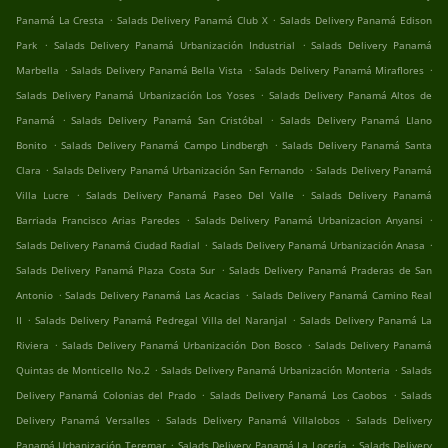
.
.
Panamá La Cresta
Salads Delivery Panamá Club X
Salads Delivery Panamá Edison
.
.
Park
Salads Delivery Panamá Urbanización Industrial
Salads Delivery Panamá
.
.
.
Marbella
Salads Delivery Panamá Bella Vista
Salads Delivery Panamá Miraflores
.
Salads Delivery Panamá Urbanización Los Yoses
Salads Delivery Panamá Altos de
.
.
Panamá
Salads Delivery Panamá San Cristóbal
Salads Delivery Panamá Llano
.
.
Bonito
Salads Delivery Panamá Campo Lindbergh
Salads Delivery Panamá Santa
.
.
Clara
Salads Delivery Panamá Urbanización San Fernando
Salads Delivery Panamá
.
.
Villa Lucre
Salads Delivery Panamá Paseo Del Valle
Salads Delivery Panamá
.
.
Barriada Francisco Arias Paredes
Salads Delivery Panamá Urbanizacion Anyansi
.
.
Salads Delivery Panamá Ciudad Radial
Salads Delivery Panamá Urbanización Anasa
.
Salads Delivery Panamá Plaza Costa Sur
Salads Delivery Panamá Praderas de San
.
.
Antonio
Salads Delivery Panamá Las Acacias
Salads Delivery Panamá Camino Real
.
.
II
Salads Delivery Panamá Pedregal Villa del Naranjal
Salads Delivery Panamá La
.
.
Riviera
Salads Delivery Panamá Urbanización Don Bosco
Salads Delivery Panamá
.
.
Quintas de Monticello No.2
Salads Delivery Panamá Urbanización Monteria
Salads
.
.
Delivery Panamá Colonias del Prado
Salads Delivery Panamá Los Caobos
Salads
.
.
Delivery Panamá Versalles
Salads Delivery Panamá Villalobos
Salads Delivery
.
.
Panamá Urbanización Teremar
Salads Delivery Panamá La Locería
Salads Delivery