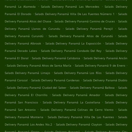
.
.
Panamá La Alameda
Salads Delivery Panamá Las Mercedes
Salads Delivery
.
.
Panamá El Dorado
Salads Delivery Panamá Villa De Las Fuentes Número 1
Salads
.
.
Delivery Panamá Altos del Chase
Salads Delivery Panamá Camino de Cruces
Salads
.
.
Delivery Panamá Llanos de Curundu
Salads Delivery Panamá Perejil
Salads
.
.
Delivery Panamá Curundú
Salads Delivery Panamá Altos de Curundú
Salads
.
.
Delivery Panamá Albrook
Salads Delivery Panamá La Exposición
Salads Delivery
.
.
Panamá Dorado Lakes
Salads Delivery Panamá Condado Del Rey
Salads Delivery
.
.
Panamá El Doral
Salads Delivery Panamá Calidonia
Salads Delivery Panamá Ancón
.
.
.
Salads Delivery Panamá Altos de Santa María
Salads Delivery Panamá 9 de Enero
.
.
Salads Delivery Panamá Limajo
Salads Delivery Panamá Los Ríos
Salads Delivery
.
.
Panamá Corozal
Salads Delivery Panamá Cardenas
Salads Delivery Panamá Diablo
.
.
.
Salads Delivery Panamá Ciudad del Saber
Salads Delivery Panamá Balboa
Salads
.
.
Delivery Panamá El Chorrillo
Salads Delivery Panamá Amador
Salads Delivery
.
.
Panamá San Francisco
Salads Delivery Panamá La Castellana
Salads Delivery
.
.
Panamá San Antonio
Salads Delivery Panamá Colinas de Cerro Viento
Salads
.
.
Delivery Panamá Monteria
Salads Delivery Panamá Villa De Las Fuentes
Salads
.
.
Delivery Panamá Los Andes No.2
Salads Delivery Panamá Clayton
Salads Delivery
.
.
Panamá Panamá Oeste
Salads Delivery Panamá
Salads Delivery Panama City